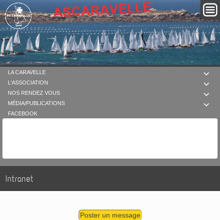
LA CARAVELLE

L'ASSOCIATION

NOS RENDEZ VOUS

MÉDIA/PUBLICATIONS

FACEBOOK
Intranet
Poster un message