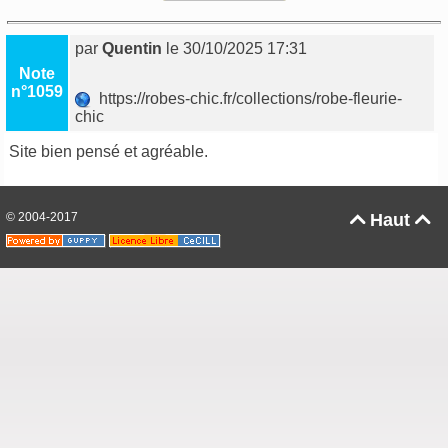
par
Quentin
le 30/10/2025 17:31
Note
n°1059
https://robes-chic.fr/collections/robe-fleurie-
chic
Site bien pensé et agréable.
© 2004-2017
Haut

