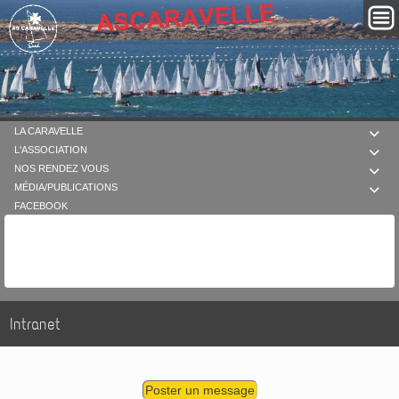
LA CARAVELLE

L'ASSOCIATION

NOS RENDEZ VOUS

MÉDIA/PUBLICATIONS

FACEBOOK
Intranet
Poster un message