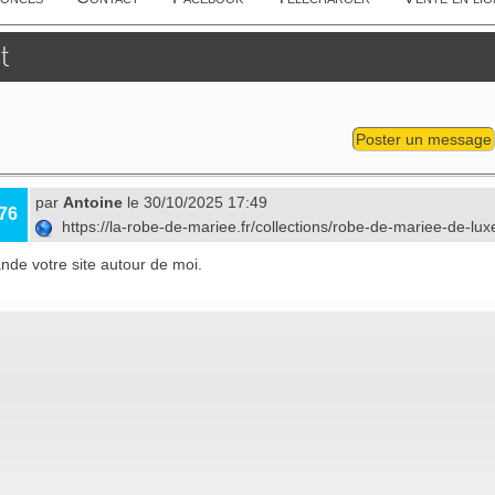
t
Poster un message
par
Antoine
le 30/10/2025 17:49
76
https://la-robe-de-mariee.fr/collections/robe-de-mariee-de-lu
de votre site autour de moi.