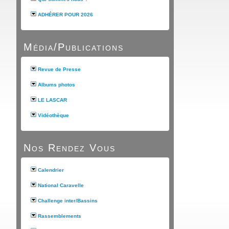
ADHÉRER POUR 2026
Média/Publications
Revue de Presse
Albums photos
LE LASCAR
Vidéothèque
Nos Rendez Vous
Calendrier
National Caravelle
Challenge inter/Bassins
Rassemblements