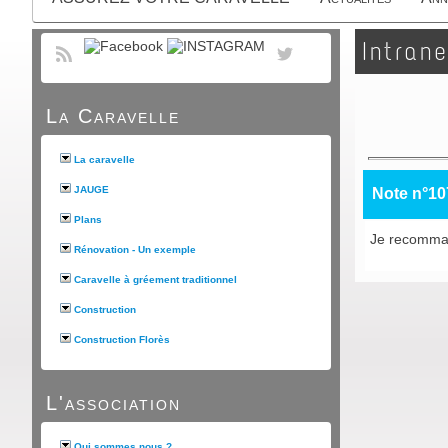
Intrane
La Caravelle
La caravelle
JAUGE
Note n°10
Plans
Je recomman
Rénovation - Un exemple
Caravelle à gréement traditionnel
Construction
Construction Florès
L'association
Qui sommes nous ?