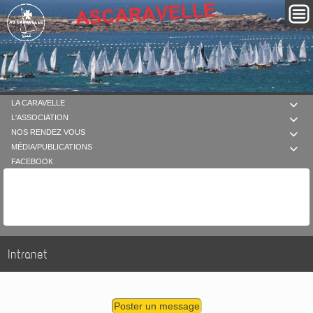
LA CARAVELLE

L'ASSOCIATION

NOS RENDEZ VOUS

MÉDIA/PUBLICATIONS

FACEBOOK
Intranet
Poster un message