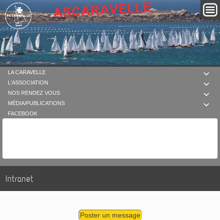
LA CARAVELLE

L'ASSOCIATION

NOS RENDEZ VOUS

MÉDIA/PUBLICATIONS

FACEBOOK
Intranet
Poster un message