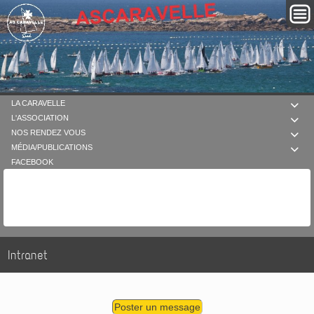
LA CARAVELLE

L'ASSOCIATION

NOS RENDEZ VOUS

MÉDIA/PUBLICATIONS

FACEBOOK
Intranet
Poster un message