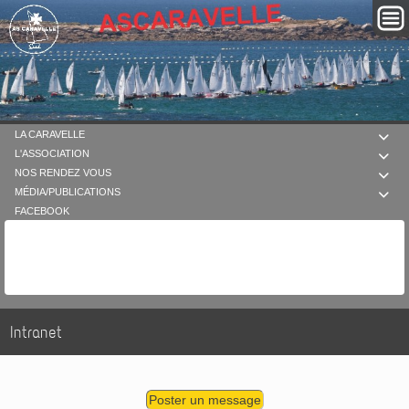
LA CARAVELLE

L'ASSOCIATION

NOS RENDEZ VOUS

MÉDIA/PUBLICATIONS

FACEBOOK
Intranet
Poster un message