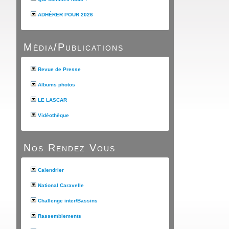
ADHÉRER POUR 2026
Média/Publications
Revue de Presse
Albums photos
LE LASCAR
Vidéothèque
Nos Rendez Vous
Calendrier
National Caravelle
Challenge inter/Bassins
Rassemblements