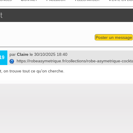
t
Poster un message
par
Claire
le 30/10/2025 18:40
19
https://robeasymetrique.fr/collections/robe-asymetrique-cockt
, on trouve tout ce qu'on cherche.