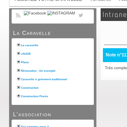
Intrane
La Caravelle
La caravelle
JAUGE
Note n°11
Plans
Très complet
Rénovation - Un exemple
Caravelle à gréement traditionnel
Construction
Construction Florès
L'association
Qui sommes nous ?