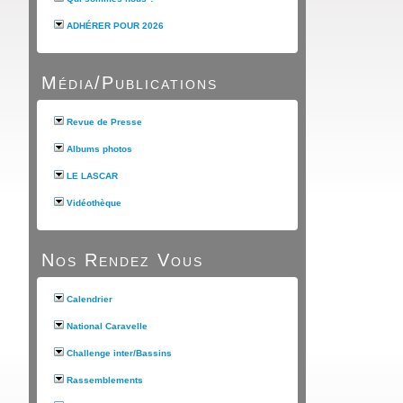
ADHÉRER POUR 2026
Média/Publications
Revue de Presse
Albums photos
LE LASCAR
Vidéothèque
Nos Rendez Vous
Calendrier
National Caravelle
Challenge inter/Bassins
Rassemblements