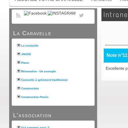
Intrane
La Caravelle
La caravelle
JAUGE
Note n°11
Plans
Excellente pr
Rénovation - Un exemple
Caravelle à gréement traditionnel
Construction
Construction Florès
L'association
Qui sommes nous ?