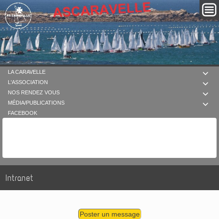
LA CARAVELLE

L'ASSOCIATION

NOS RENDEZ VOUS

MÉDIA/PUBLICATIONS

FACEBOOK
Intranet
Poster un message