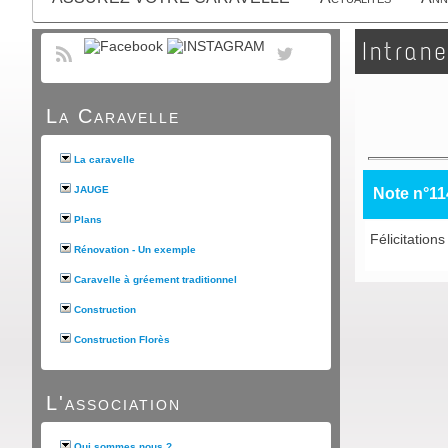
Intrane
La Caravelle
La caravelle
JAUGE
Note n°11
Plans
Félicitations
Rénovation - Un exemple
Caravelle à gréement traditionnel
Construction
Construction Florès
L'association
Qui sommes nous ?