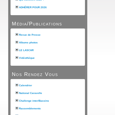
ADHÉRER POUR 2026
Média/Publications
Revue de Presse
Albums photos
LE LASCAR
Vidéothèque
Nos Rendez Vous
Calendrier
National Caravelle
Challenge inter/Bassins
Rassemblements