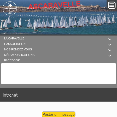
LA CARAVELLE

L'ASSOCIATION

NOS RENDEZ VOUS

MÉDIA/PUBLICATIONS

FACEBOOK
Intranet
Poster un message