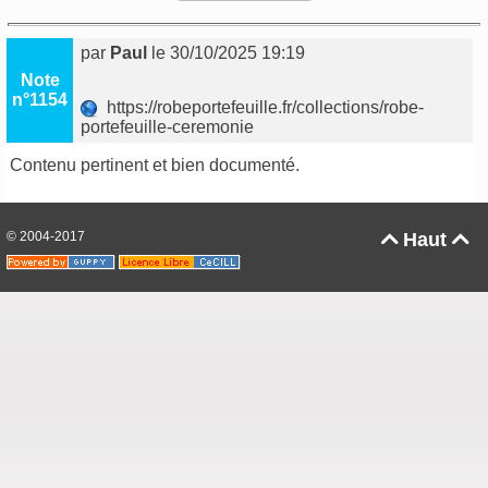
par
Paul
le 30/10/2025 19:19
Note
n°1154
https://robeportefeuille.fr/collections/robe-
portefeuille-ceremonie
Contenu pertinent et bien documenté.
© 2004-2017
Haut

