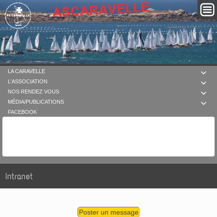
LA CARAVELLE

L'ASSOCIATION

NOS RENDEZ VOUS

MÉDIA/PUBLICATIONS

FACEBOOK
Intranet
Poster un message