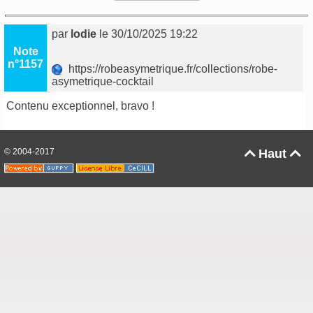
par
lodie
le 30/10/2025 19:22
Note
n°1157
https://robeasymetrique.fr/collections/robe-
asymetrique-cocktail
Contenu exceptionnel, bravo !
© 2004-2017
Haut

