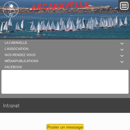
LA CARAVELLE

L'ASSOCIATION

NOS RENDEZ VOUS

MÉDIA/PUBLICATIONS

FACEBOOK
Intranet
Poster un message