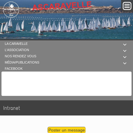
LA CARAVELLE

L'ASSOCIATION

NOS RENDEZ VOUS

MÉDIA/PUBLICATIONS

FACEBOOK
Intranet
Poster un message