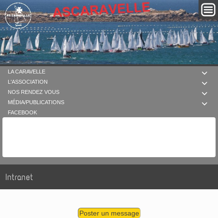
LA CARAVELLE

L'ASSOCIATION

NOS RENDEZ VOUS

MÉDIA/PUBLICATIONS

FACEBOOK
Intranet
Poster un message