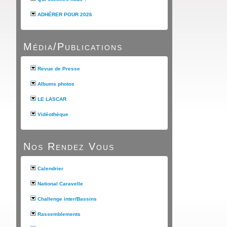
ADHÉRER POUR 2026
Média/Publications
Revue de Presse
Albums photos
LE LASCAR
Vidéothèque
Nos Rendez Vous
Calendrier
National Caravelle
Challenge inter/Bassins
Rassemblements