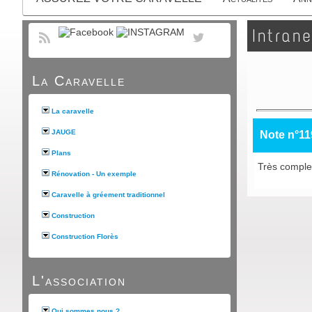
Intrane
La Caravelle
La caravelle
JAUGE
Note n°11
Plans
Très complet
Rénovation - Un exemple
Caravelle à gréement traditionnel
Construction
Construction Florès
L'association
Qui sommes nous ?