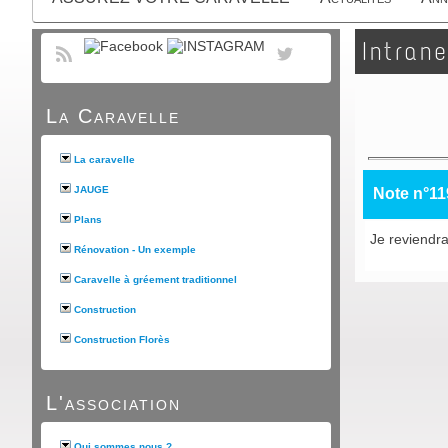
Intrane
La Caravelle
La caravelle
JAUGE
Note n°11
Plans
Je reviendrai
Rénovation - Un exemple
Caravelle à gréement traditionnel
Construction
Construction Florès
L'association
Qui sommes nous ?