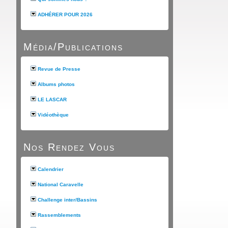
ADHÉRER POUR 2026
Média/Publications
Revue de Presse
Albums photos
LE LASCAR
Vidéothèque
Nos Rendez Vous
Calendrier
National Caravelle
Challenge inter/Bassins
Rassemblements