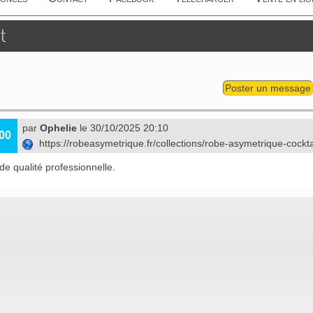
t
Poster un message
par
Ophelie
le 30/10/2025 20:10
00
https://robeasymetrique.fr/collections/robe-asymetrique-cockt
de qualité professionnelle.