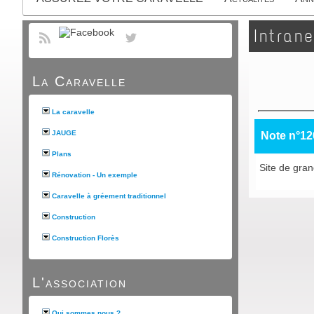
Intrane
La Caravelle
La caravelle
JAUGE
Note n°12
Plans
Site de gran
Rénovation - Un exemple
Caravelle à gréement traditionnel
Construction
Construction Florès
L'association
Qui sommes nous ?