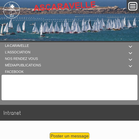
LA CARAVELLE

L'ASSOCIATION

NOS RENDEZ VOUS

MÉDIA/PUBLICATIONS

FACEBOOK
Intranet
Poster un message