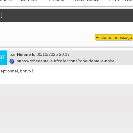
t
Poster un message
par
Helene
le 30/10/2025 20:17
07
https://robedentelle.fr/collections/robe-dentelle-noire
eptionnel, bravo !