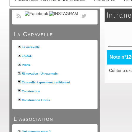
Intrane
La Caravelle
La caravelle
JAUGE
Note n°12
Plans
Contenu exc
Rénovation - Un exemple
Caravelle à gréement traditionnel
Construction
Construction Florès
L'association
Qui sommes nous ?