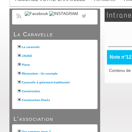
Intrane
La Caravelle
La caravelle
JAUGE
Note n°12
Plans
Contenu de 
Rénovation - Un exemple
Caravelle à gréement traditionnel
Construction
Construction Florès
L'association
Qui sommes nous ?