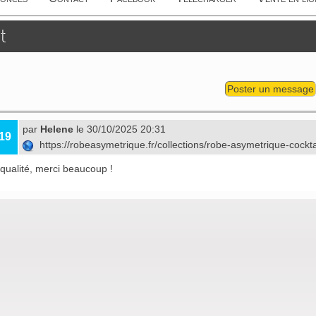
t
Poster un message
par
Helene
le 30/10/2025 20:31
19
https://robeasymetrique.fr/collections/robe-asymetrique-cockt
qualité, merci beaucoup !