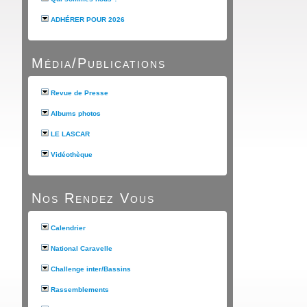
ADHÉRER POUR 2026
Média/Publications
Revue de Presse
Albums photos
LE LASCAR
Vidéothèque
Nos Rendez Vous
Calendrier
National Caravelle
Challenge inter/Bassins
Rassemblements