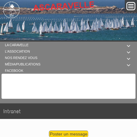
LA CARAVELLE

L'ASSOCIATION

NOS RENDEZ VOUS

MÉDIA/PUBLICATIONS

FACEBOOK
Intranet
Poster un message