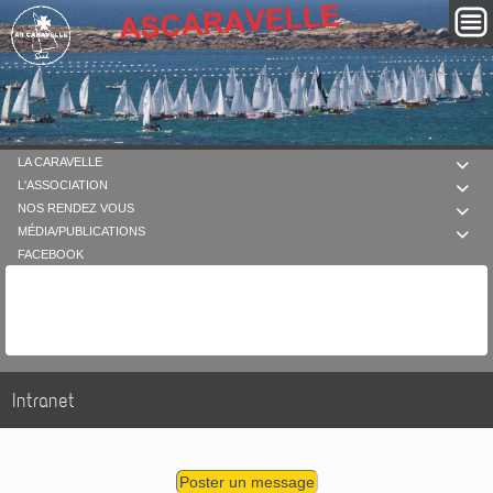
LA CARAVELLE

L'ASSOCIATION

NOS RENDEZ VOUS

MÉDIA/PUBLICATIONS

FACEBOOK
Intranet
Poster un message