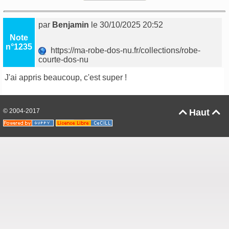
par
Benjamin
le 30/10/2025 20:52
Note
n°1235
https://ma-robe-dos-nu.fr/collections/robe-
courte-dos-nu
J'ai appris beaucoup, c'est super !
© 2004-2017
Haut

