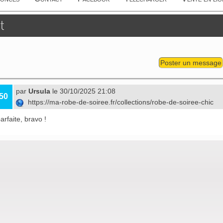
t
Poster un message
par
Ursula
le 30/10/2025 21:08
50
https://ma-robe-de-soiree.fr/collections/robe-de-soiree-chic
arfaite, bravo !