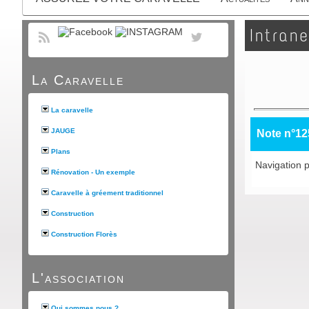
Intrane
La Caravelle
La caravelle
JAUGE
Note n°12
Plans
Navigation p
Rénovation - Un exemple
Caravelle à gréement traditionnel
Construction
Construction Florès
L'association
Qui sommes nous ?