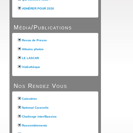
ADHÉRER POUR 2026
Média/Publications
Revue de Presse
Albums photos
LE LASCAR
Vidéothèque
Nos Rendez Vous
Calendrier
National Caravelle
Challenge inter/Bassins
Rassemblements