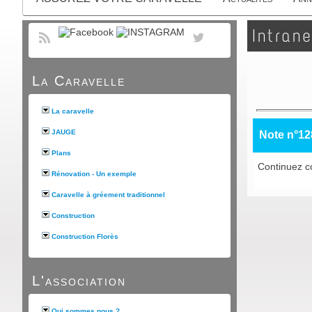
Intrane
La Caravelle
La caravelle
JAUGE
Note n°12
Plans
Continuez co
Rénovation - Un exemple
Caravelle à gréement traditionnel
Construction
Construction Florès
L'association
Qui sommes nous ?