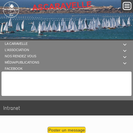
LA CARAVELLE

L'ASSOCIATION

NOS RENDEZ VOUS

MÉDIA/PUBLICATIONS

FACEBOOK
Intranet
Poster un message