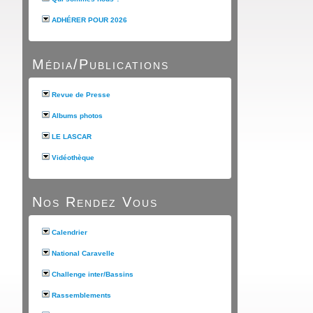
ADHÉRER POUR 2026
Média/Publications
Revue de Presse
Albums photos
LE LASCAR
Vidéothèque
Nos Rendez Vous
Calendrier
National Caravelle
Challenge inter/Bassins
Rassemblements