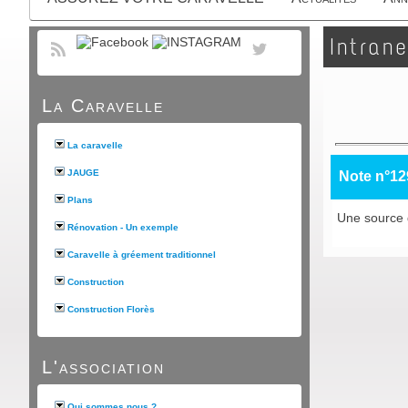
Intrane
La Caravelle
La caravelle
JAUGE
Note n°12
Plans
Une source 
Rénovation - Un exemple
Caravelle à gréement traditionnel
Construction
Construction Florès
L'association
Qui sommes nous ?