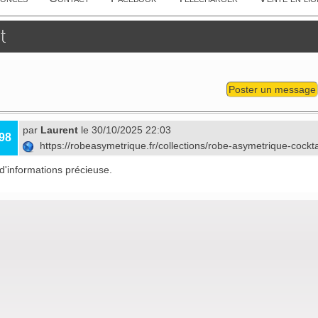
t
Poster un message
par
Laurent
le 30/10/2025 22:03
98
https://robeasymetrique.fr/collections/robe-asymetrique-cockt
d'informations précieuse.