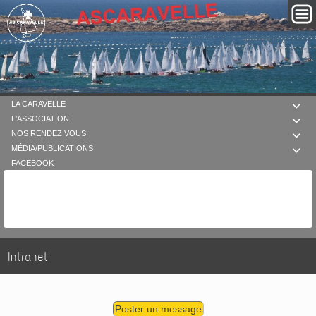
LA CARAVELLE

L'ASSOCIATION

NOS RENDEZ VOUS

MÉDIA/PUBLICATIONS

FACEBOOK
Intranet
Poster un message