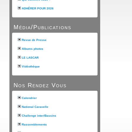
ADHÉRER POUR 2026
Média/Publications
Revue de Presse
Albums photos
LE LASCAR
Vidéothèque
Nos Rendez Vous
Calendrier
National Caravelle
Challenge inter/Bassins
Rassemblements