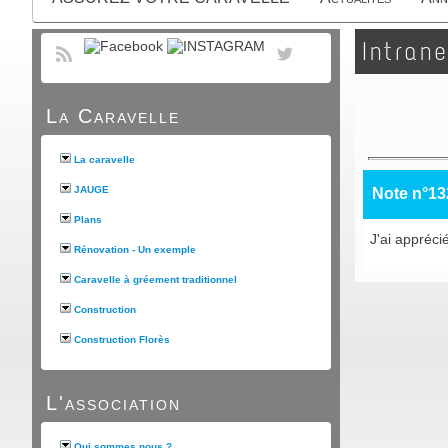
Intrane
La Caravelle
La caravelle
JAUGE
Note n°13
Plans
J'ai apprécié
Rénovation - Un exemple
Caravelle à gréement traditionnel
Construction
Construction Florès
L'association
Qui sommes nous ?