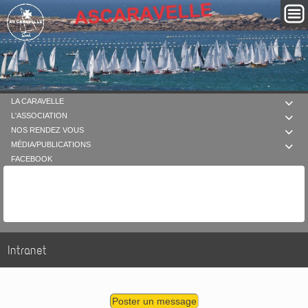
LA CARAVELLE

L'ASSOCIATION

NOS RENDEZ VOUS

MÉDIA/PUBLICATIONS

FACEBOOK
Intranet
Poster un message