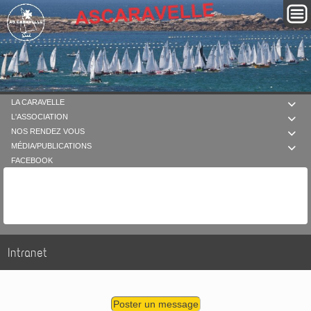
LA CARAVELLE

L'ASSOCIATION

NOS RENDEZ VOUS

MÉDIA/PUBLICATIONS

FACEBOOK
Intranet
Poster un message