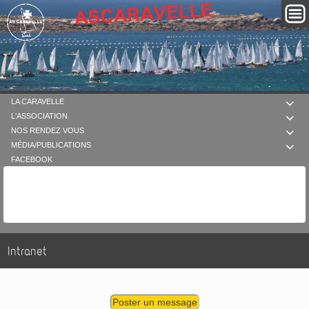
LA CARAVELLE

L'ASSOCIATION

NOS RENDEZ VOUS

MÉDIA/PUBLICATIONS

FACEBOOK
Intranet
Poster un message