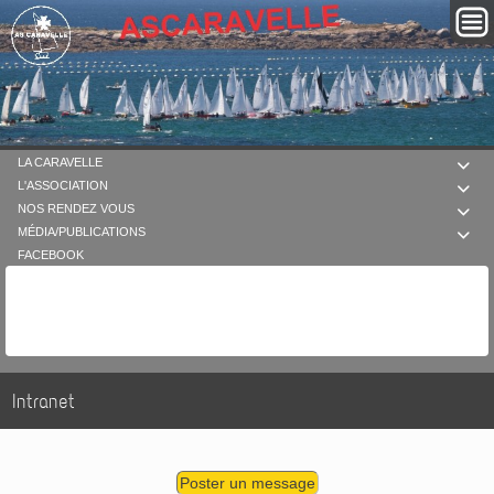
LA CARAVELLE

L'ASSOCIATION

NOS RENDEZ VOUS

MÉDIA/PUBLICATIONS

FACEBOOK
Intranet
Poster un message