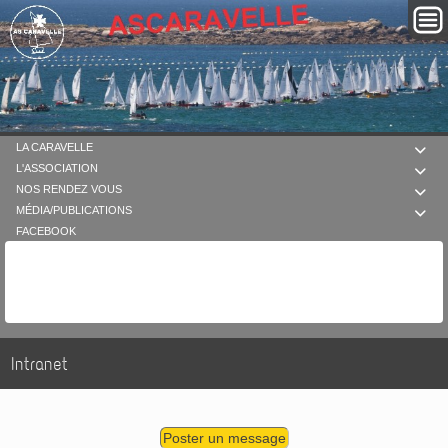
LA CARAVELLE

L'ASSOCIATION

NOS RENDEZ VOUS

MÉDIA/PUBLICATIONS

FACEBOOK
Intranet
Poster un message