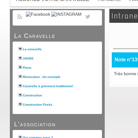
Intrane
La Caravelle
La caravelle
JAUGE
Note n°13
Plans
Très bonne i
Rénovation - Un exemple
Caravelle à gréement traditionnel
Construction
Construction Florès
L'association
Qui sommes nous ?