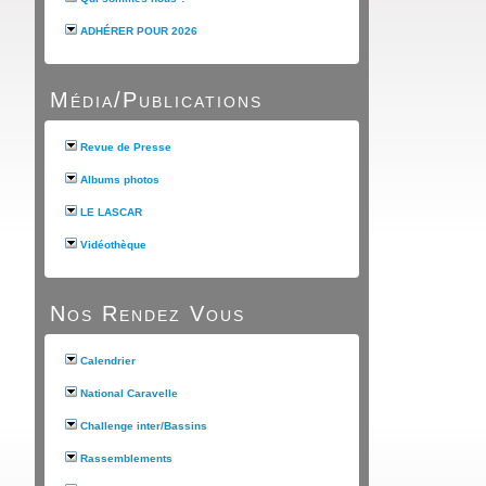
ADHÉRER POUR 2026
Média/Publications
Revue de Presse
Albums photos
LE LASCAR
Vidéothèque
Nos Rendez Vous
Calendrier
National Caravelle
Challenge inter/Bassins
Rassemblements