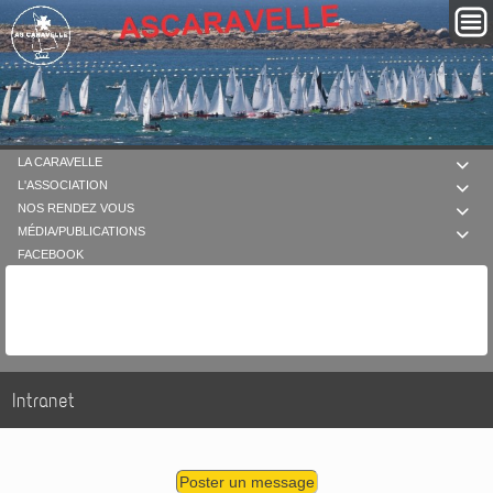
LA CARAVELLE

L'ASSOCIATION

NOS RENDEZ VOUS

MÉDIA/PUBLICATIONS

FACEBOOK
Intranet
Poster un message