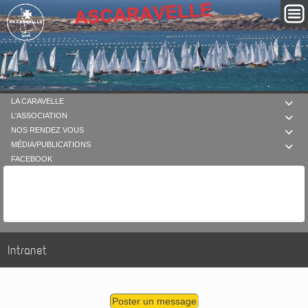
LA CARAVELLE

L'ASSOCIATION

NOS RENDEZ VOUS

MÉDIA/PUBLICATIONS

FACEBOOK
Intranet
Poster un message