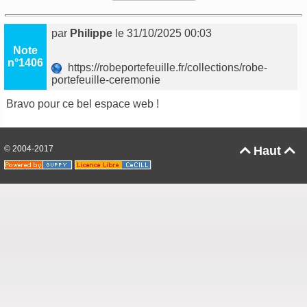
par
Philippe
le 31/10/2025 00:03
Note
n°1406
https://robeportefeuille.fr/collections/robe-
portefeuille-ceremonie
Bravo pour ce bel espace web !
© 2004-2017
Haut

