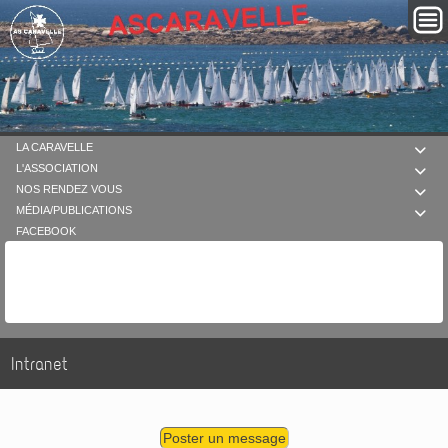
LA CARAVELLE

L'ASSOCIATION

NOS RENDEZ VOUS

MÉDIA/PUBLICATIONS

FACEBOOK
Intranet
Poster un message