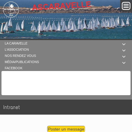
LA CARAVELLE

L'ASSOCIATION

NOS RENDEZ VOUS

MÉDIA/PUBLICATIONS

FACEBOOK
Intranet
Poster un message