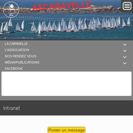
LA CARAVELLE

L'ASSOCIATION

NOS RENDEZ VOUS

MÉDIA/PUBLICATIONS

FACEBOOK
Intranet
Poster un message