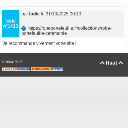
par
lodie
le 31/10/2025 00:10
Note
n°1413
https://robeportefeuille.fr/collections/robe-
portefeuille-ceremonie
Je recommande vivement votre site !
© 2004-2017
Haut

