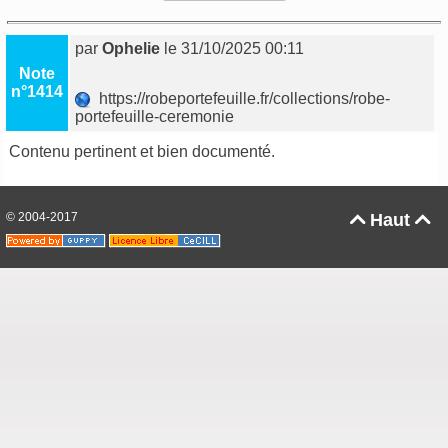
par
Ophelie
le 31/10/2025 00:11
Note
n°1414
https://robeportefeuille.fr/collections/robe-
portefeuille-ceremonie
Contenu pertinent et bien documenté.
© 2004-2017
Haut

