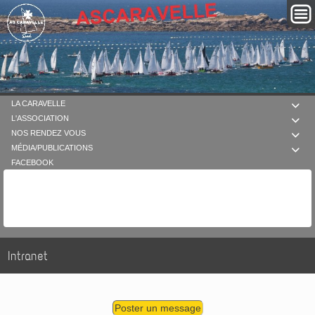
LA CARAVELLE

L'ASSOCIATION

NOS RENDEZ VOUS

MÉDIA/PUBLICATIONS

FACEBOOK
Intranet
Poster un message