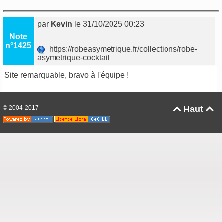
par
Kevin
le 31/10/2025 00:23
Note
n°1425
https://robeasymetrique.fr/collections/robe-
asymetrique-cocktail
Site remarquable, bravo à l'équipe !
© 2004-2017
Haut

