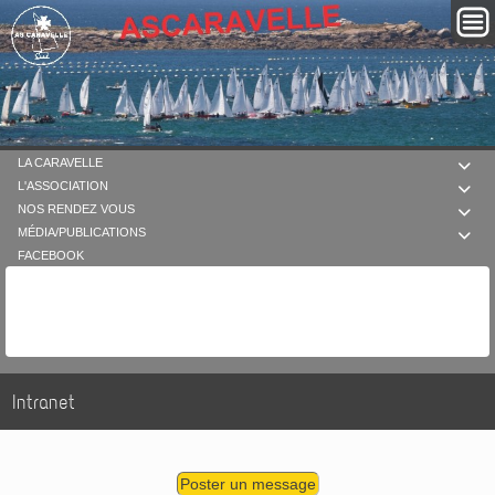
LA CARAVELLE

L'ASSOCIATION

NOS RENDEZ VOUS

MÉDIA/PUBLICATIONS

FACEBOOK
Intranet
Poster un message