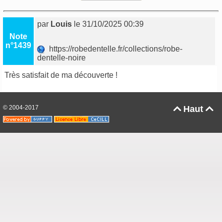
par
Louis
le 31/10/2025 00:39
Note
n°1439
https://robedentelle.fr/collections/robe-
dentelle-noire
Très satisfait de ma découverte !
© 2004-2017
Haut

