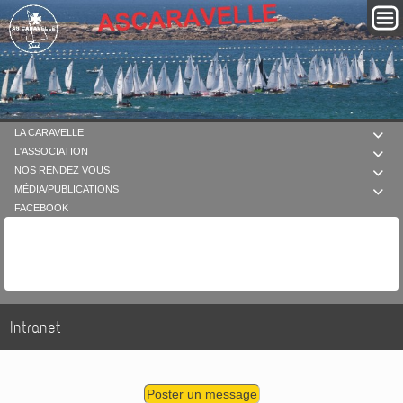
LA CARAVELLE

L'ASSOCIATION

NOS RENDEZ VOUS

MÉDIA/PUBLICATIONS

FACEBOOK
Intranet
Poster un message