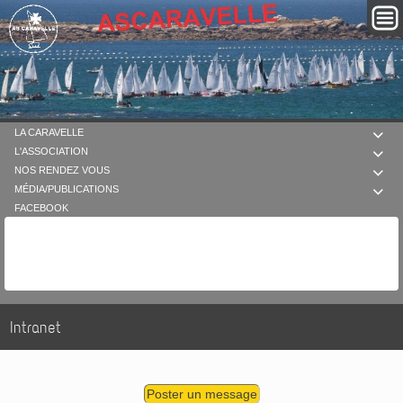
LA CARAVELLE

L'ASSOCIATION

NOS RENDEZ VOUS

MÉDIA/PUBLICATIONS

FACEBOOK
Intranet
Poster un message