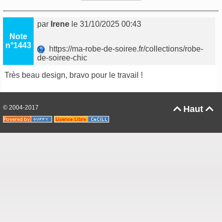
par
Irene
le 31/10/2025 00:43
Note
n°1443
https://ma-robe-de-soiree.fr/collections/robe-
de-soiree-chic
Très beau design, bravo pour le travail !
© 2004-2017
Haut

