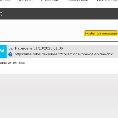
t
Poster un message
par
Fabrice
le 31/10/2025 01:06
64
https://ma-robe-de-soiree.fr/collections/robe-de-soiree-chic
uide et intuitive.