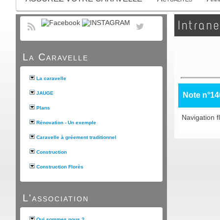
Intrane
La Caravelle
La caravelle
JAUGE
Note n°14
Plans
Navigation fl
Rénovation - Un exemple
Caravelle à gréement traditionnel
Construction
Construction Florès
L'association
Qui sommes nous ?