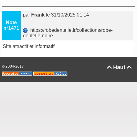
par
Frank
le 31/10/2025 01:14
Note
n°1471
https://robedentelle.fr/collections/robe-
dentelle-noire
Site attractif et informatif.
© 2004-2017
Haut

