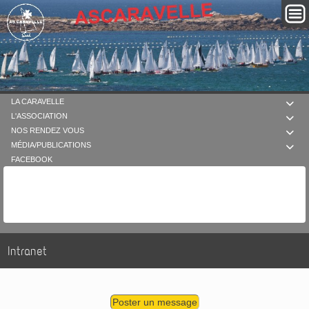
LA CARAVELLE

L'ASSOCIATION

NOS RENDEZ VOUS

MÉDIA/PUBLICATIONS

FACEBOOK
Intranet
Poster un message