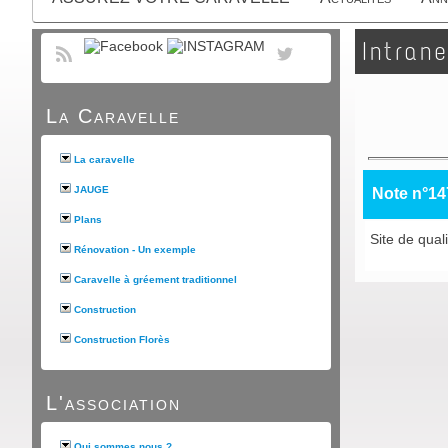
Intrane
La Caravelle
La caravelle
JAUGE
Note n°14
Plans
Site de qual
Rénovation - Un exemple
Caravelle à gréement traditionnel
Construction
Construction Florès
L'association
Qui sommes nous ?