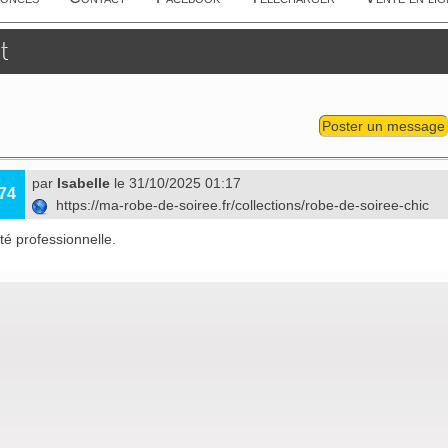
t
Poster un message
par
Isabelle
le 31/10/2025 01:17
74
https://ma-robe-de-soiree.fr/collections/robe-de-soiree-chic
ité professionnelle.