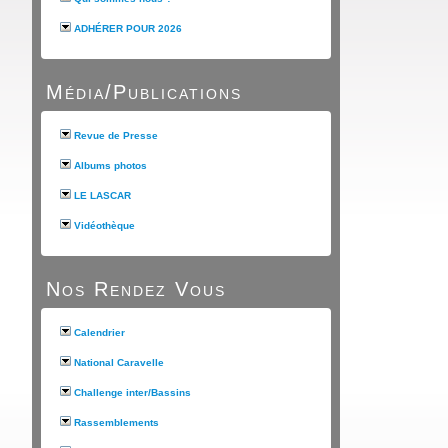
ADHÉRER POUR 2026
Média/Publications
Revue de Presse
Albums photos
LE LASCAR
Vidéothèque
Nos Rendez Vous
Calendrier
National Caravelle
Challenge inter/Bassins
Rassemblements