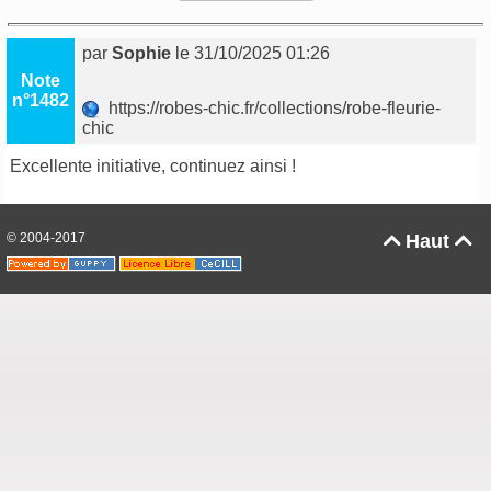
par
Sophie
le 31/10/2025 01:26
Note
n°1482
https://robes-chic.fr/collections/robe-fleurie-
chic
Excellente initiative, continuez ainsi !
© 2004-2017
Haut

