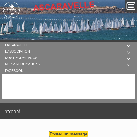
LA CARAVELLE

L'ASSOCIATION

NOS RENDEZ VOUS

MÉDIA/PUBLICATIONS

FACEBOOK
Intranet
Poster un message