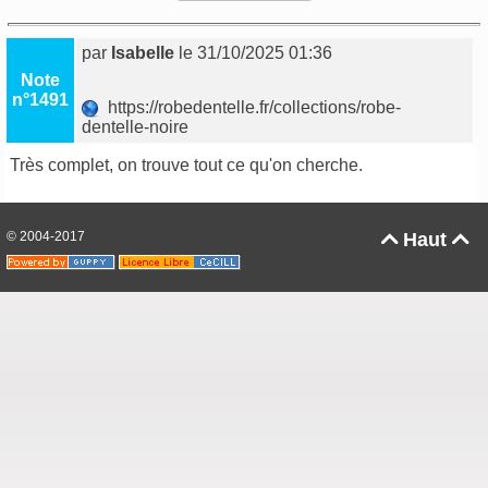
par
Isabelle
le 31/10/2025 01:36
Note
n°1491
https://robedentelle.fr/collections/robe-
dentelle-noire
Très complet, on trouve tout ce qu'on cherche.
© 2004-2017
Haut

