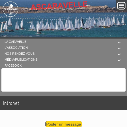
LA CARAVELLE

L'ASSOCIATION

NOS RENDEZ VOUS

MÉDIA/PUBLICATIONS

FACEBOOK
Intranet
Poster un message